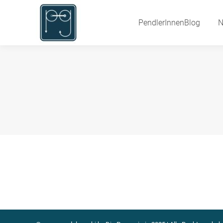
PendlerInnenBlog
PendlerInnenBlog
N