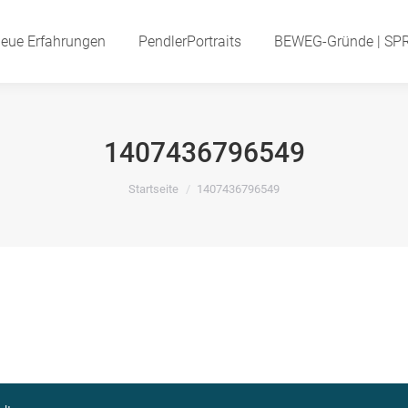
eue Erfahrungen
Neue Erfahrungen
PendlerPortraits
PendlerPortraits
BEWEG-Gründe | SP
BEWEG-Gründe | S
1407436796549
Startseite
1407436796549
Du bist hier: