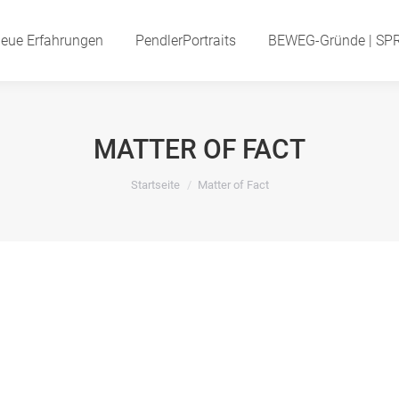
eue Erfahrungen
Neue Erfahrungen
PendlerPortraits
PendlerPortraits
BEWEG-Gründe | SP
BEWEG-Gründe | S
MATTER OF FACT
Startseite
Matter of Fact
Du bist hier: