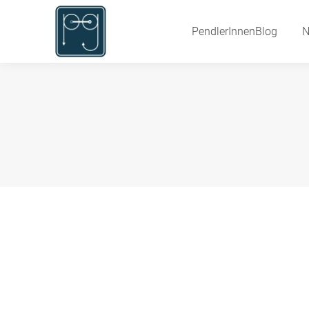
PendlerInnenBlog
PendlerInnenBlog
N