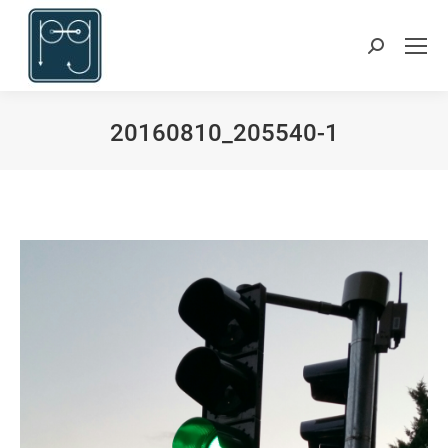
Suchen:
20160810_205540-1
Du bist hier: