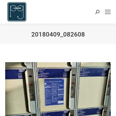
Suchen:
20180409_082608
Du bist hier: