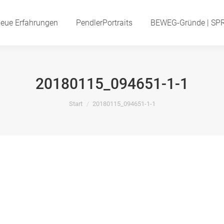
eue Erfahrungen
Neue Erfahrungen
PendlerPortraits
PendlerPortraits
BEWEG-Gründe | SP
BEWEG-Gründe | S
20180115_094651-1-1
Start
20180115_094651-1-1
Sie befinden sich hier: