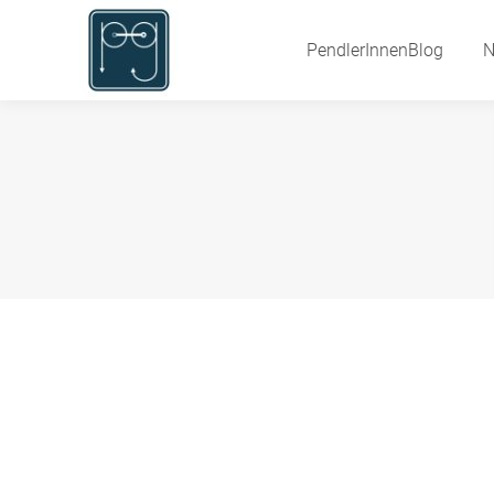
PendlerInnenBlog
PendlerInnenBlog
N