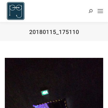
Suchen:
20180115_175110
Du bist hier: