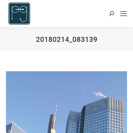
Suchen:
20180214_083139
Du bist hier: