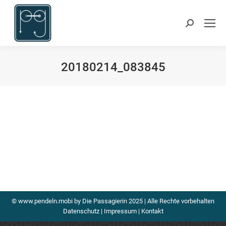
Suchen:
20180214_083845
Du bist hier:
© www.pendeln.mobi by Die Passagierin 2025 | Alle Rechte vorbehalten
Datenschutz
|
Impressum
|
Kontakt