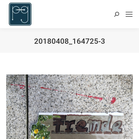
Suchen:
20180408_164725-3
Du bist hier: