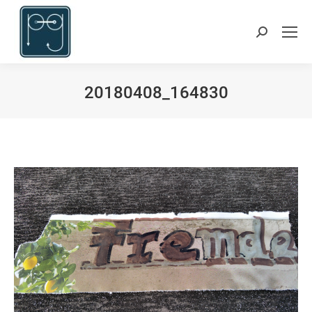
Suchen:
20180408_164830
Du bist hier: