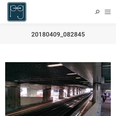
Suchen:
20180409_082845
Du bist hier: