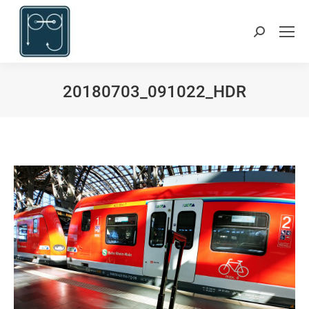
Suchen:
20180703_091022_HDR
Du bist hier: