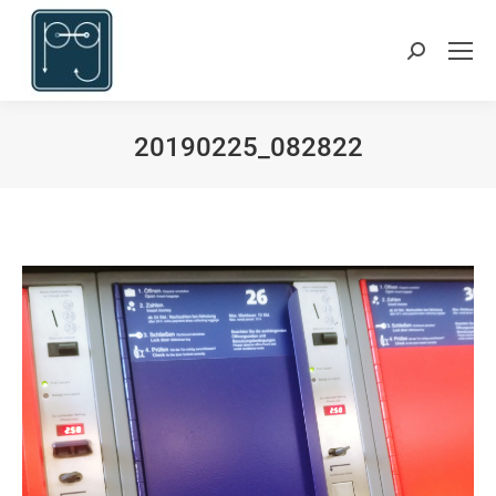
Suchen:
20190225_082822
Du bist hier: