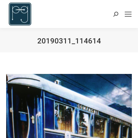
Suchen:
20190311_114614
Du bist hier: