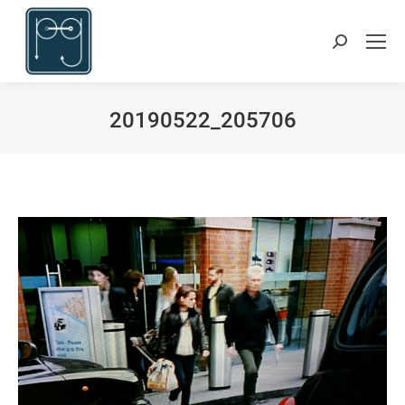
Suchen:
20190522_205706
Du bist hier: