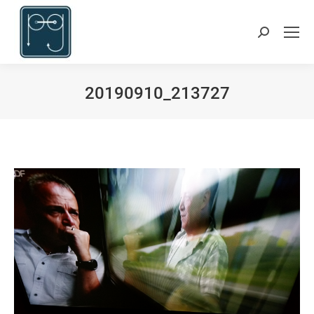
Suchen:
20190910_213727
Du bist hier: