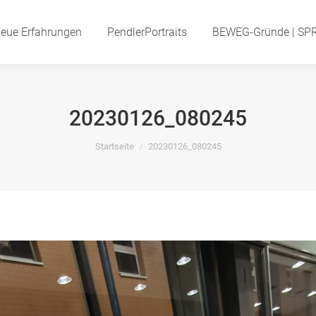
eue Erfahrungen
Neue Erfahrungen
PendlerPortraits
PendlerPortraits
BEWEG-Gründe | SP
BEWEG-Gründe | S
20230126_080245
Startseite
20230126_080245
Du bist hier: