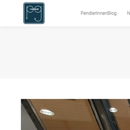
PendlerInnenBlog
PendlerInnenBlog
N