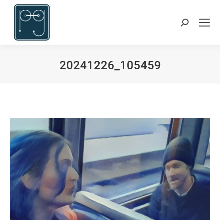
Suchen:
20241226_105459
Du bist hier: