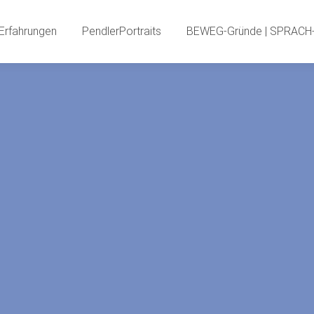
PendlerInnenBlog
Neue Erfahrungen
PendlerPortr
Erfahrungen
PendlerPortraits
BEWEG-Gründe | SPRACH-
PendlerSPECIA