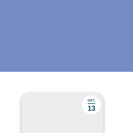
OKT.
13