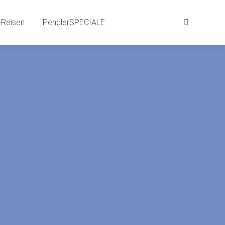
aits
BEWEG-Gründe | SPRACH-Reisen
Reisen
PendlerSPECIALE
Suchen:
Suchen:
LE