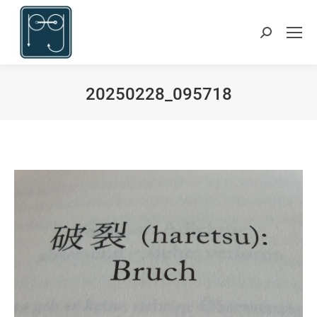
Suchen:
20250228_095718
Du bist hier: