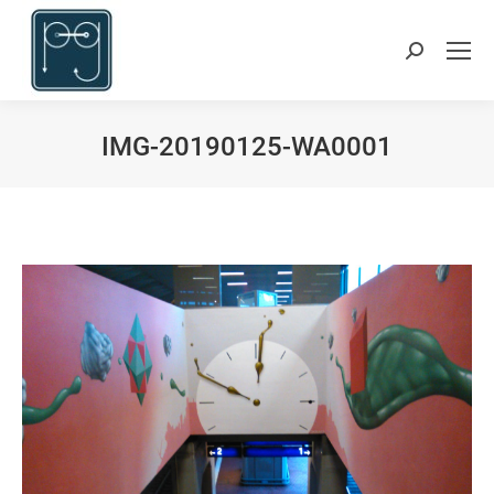
Suchen:
IMG-20190125-WA0001
Du bist hier: