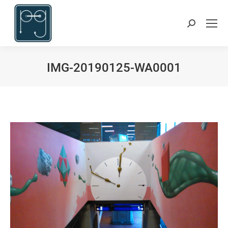
Suchen:
IMG-20190125-WA0001
Du bist hier: