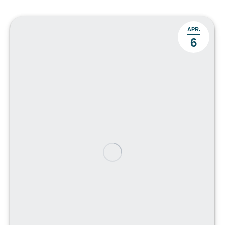
APR.
6