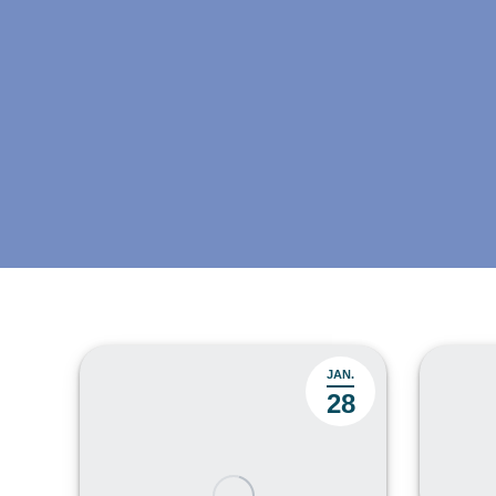
JAN.
28