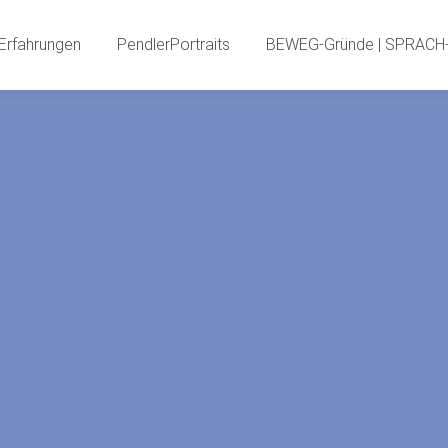
PendlerInnenBlog
Neue Erfahrungen
PendlerPortr
Erfahrungen
PendlerPortraits
BEWEG-Gründe | SPRACH-
PendlerSPECIA