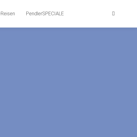
aits
BEWEG-Gründe | SPRACH-Reisen
Reisen
PendlerSPECIALE
Search:
Search:
LE