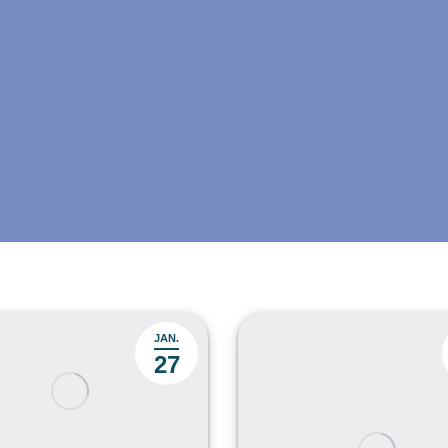
JAN.
27