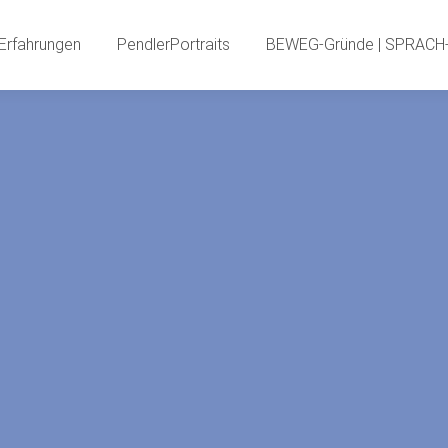
PendlerInnenBlog
Neue Erfahrungen
PendlerPortr
Erfahrungen
PendlerPortraits
BEWEG-Gründe | SPRACH-
PendlerSPECIA