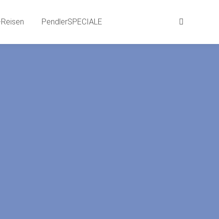
aits
BEWEG-Gründe | SPRACH-Reisen
Reisen
PendlerSPECIALE
Suchen:
Suchen:
LE