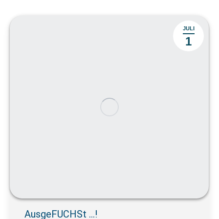
JULI
1
AusgeFUCHSt …!