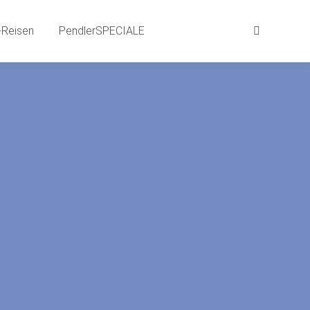
aits
BEWEG-Gründe | SPRACH-Reisen
Reisen
PendlerSPECIALE
Suchen:
Suchen:
LE