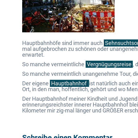
Hauptbahnhöfe sind immer auch
Sehnsuchtso
mal aufgebrochen zu schönen oder unangenehm
erwartet.
So manche vermeintliche
Vergnügungsreise
, 
So manche vermeintlich unangenehme Tour, die 
Der eigene
Hauptbahnhof
ist natürlich auch ei
Ort, in den man, hoffentlich, gehört und wo Me
Der Hauptbahnhof meiner Kindheit und Jugend
erinnerungsreichster innerer Hauptbahnhof bleib
Kilometer mir zig-mal länger und GRÖßER erschie
Schreibe einen Kommentar