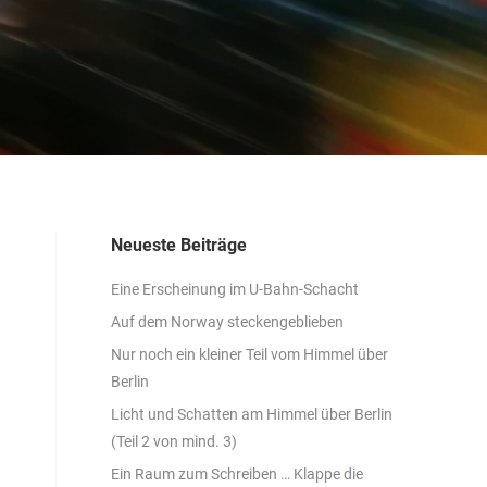
Neueste Beiträge
Eine Erscheinung im U-Bahn-Schacht
Auf dem Norway steckengeblieben
Nur noch ein kleiner Teil vom Himmel über
Berlin
Licht und Schatten am Himmel über Berlin
(Teil 2 von mind. 3)
Ein Raum zum Schreiben … Klappe die