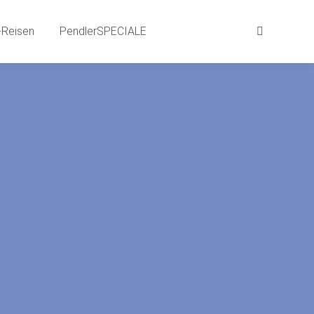
aits
BEWEG-Gründe | SPRACH-Reisen
Reisen
PendlerSPECIALE
Suchen:
Suchen:
LE