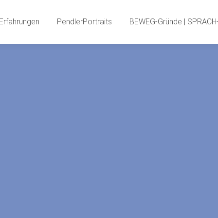
PendlerInnenBlog
Neue Erfahrungen
PendlerPortr
Erfahrungen
PendlerPortraits
BEWEG-Gründe | SPRACH-
PendlerSPECIA