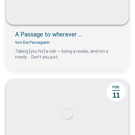
A Passage to wherever …
Von
Die Passagierin
Taking [you for] a ride — being a roadie, and not a
rowdy … Don’t you just…
FEB.
11