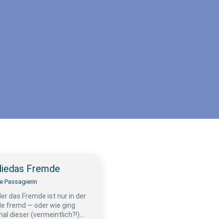
diedas Fremde
e Passagierin
er das Fremde ist nur in der
e fremd — oder wie ging
al dieser (vermeintlich?!)…