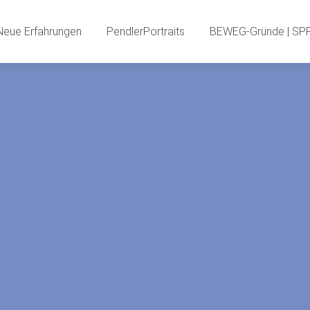
PendlerInnenBlog
Neue Erfahrungen
PendlerPortr
Neue Erfahrungen
PendlerPortraits
BEWEG-Gründe | SP
PendlerSPECIA