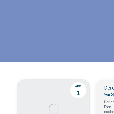
APR.
Der
1
Von
Di
Der od
Fremd
nochm