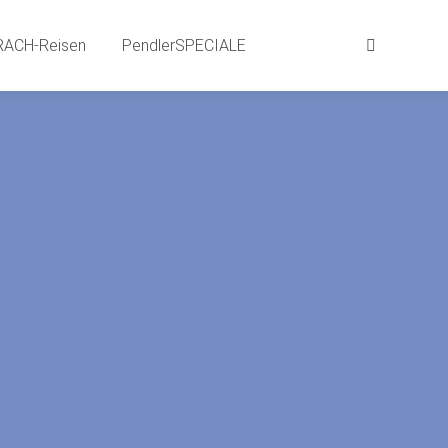
aits
BEWEG-Gründe | SPRACH-Reisen
RACH-Reisen
PendlerSPECIALE
Suchen:
Suchen:
LE