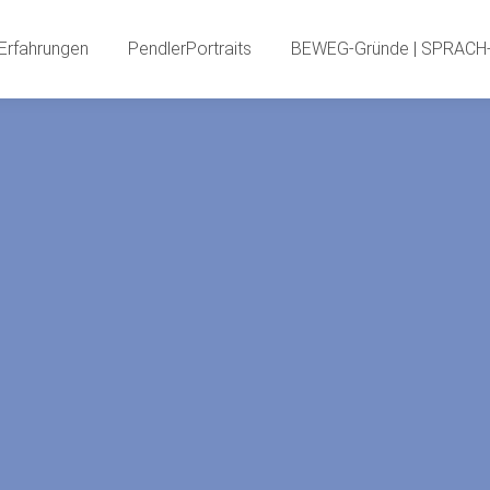
PendlerInnenBlog
Neue Erfahrungen
PendlerPortr
Erfahrungen
PendlerPortraits
BEWEG-Gründe | SPRACH-
PendlerSPECIA