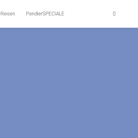
aits
BEWEG-Gründe | SPRACH-Reisen
Reisen
PendlerSPECIALE
Suchen:
Suchen:
LE