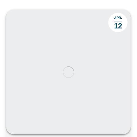
APR.
12