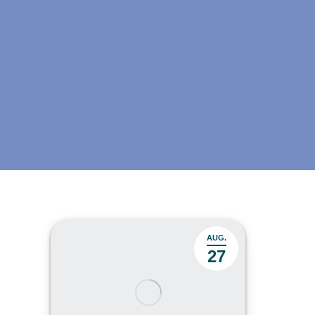
AUG.
27