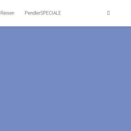
aits
BEWEG-Gründe | SPRACH-Reisen
Reisen
PendlerSPECIALE
Suchen:
Suchen:
LE