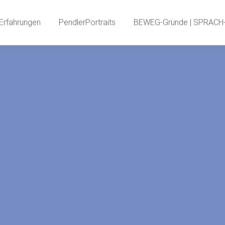
PendlerInnenBlog
Neue Erfahrungen
PendlerPortr
Erfahrungen
PendlerPortraits
BEWEG-Gründe | SPRACH-
PendlerSPECIA