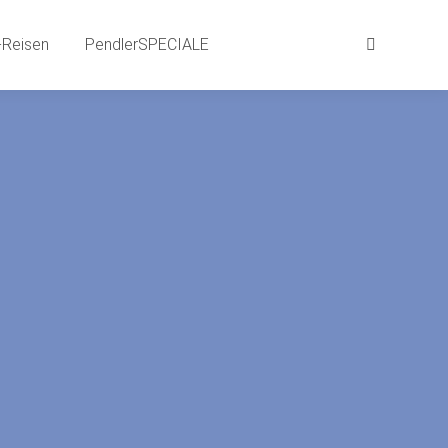
aits
BEWEG-Gründe | SPRACH-Reisen
Reisen
PendlerSPECIALE
Search:
Search:
LE