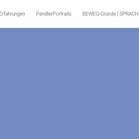
PendlerInnenBlog
Neue Erfahrungen
PendlerPortr
Erfahrungen
PendlerPortraits
BEWEG-Gründe | SPRACH-
PendlerSPECIA