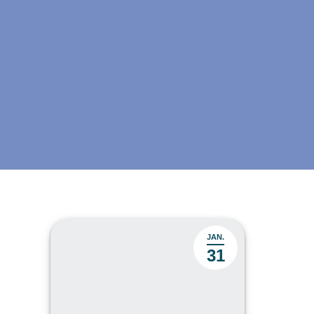
JAN.
31