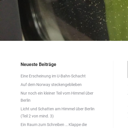
Neueste Beiträge
Eine Erscheinung im U-Bahn-Schacht
Auf dem Norway steckengeblieben
Nur noch ein kleiner Teil vom Himmel über
Berlin
Licht und Schatten am Himmel über Berlin
(Teil 2 von mind. 3)
Ein Raum zum Schreiben … Klappe die