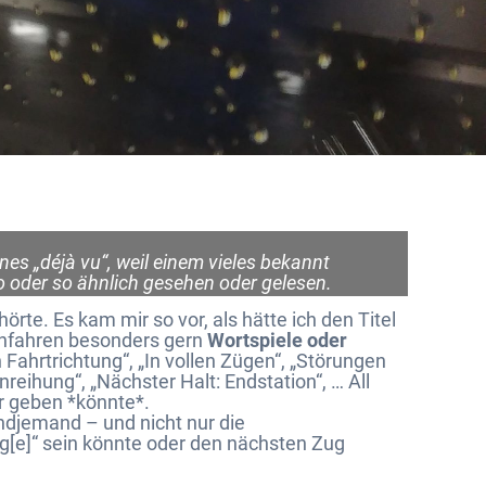
nes „déjà vu“, weil einem vieles bekannt
 oder so ähnlich gesehen oder gelesen.
rte. Es kam mir so vor, als hätte ich den Titel
hnfahren besonders gern
Wortspiele oder
n Fahrtrichtung“, „In vollen Zügen“, „Störungen
eihung“, „Nächster Halt: Endstation“, … All
er geben *könnte*.
gendjemand – und nicht nur die
g[e]“ sein könnte oder den nächsten Zug