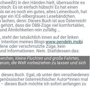
chweißt) in den Händen hielt, überraschte es
ptisch: Es ist einfach hübsch! Es hat einen
ls sei es noch ein gutes, altes Leinenbuch, hat
ogar ein ICE-silbergraues Lesebändchen.
 lachen, denn: Dieses Buch ist aus Österreich!
 gehört, dass die ÖBB-Züge viel komfortabler,
und Ähnlichkeiten rein zufällig …
steht der tatsächlich innen auf der linken
ie Intention meines Blogs
www.pendeln.mobi
llene oder verschmutzte Züge, kein
nd Informationen. Nein. Stattdessen das:
herchen, kleine Fluchten und große Fahrten,
um, die Welt vorbeiziehen zu lassen und sich
 dieses Buch. Egal, ob unter den verschiedenen
tgenössischer österreichischer Autor*innen mal
de – dieses Buch möchte ich sofort anfangen zu