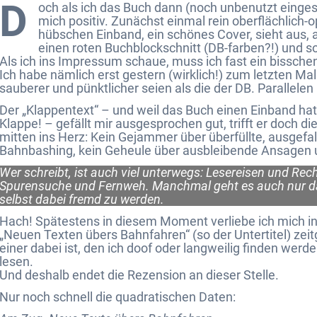
D
och als ich das Buch dann (noch unbenutzt einges
mich positiv. Zunächst einmal rein oberflächlich-o
hübschen Einband, ein schönes Cover, sieht aus, a
einen roten Buchblockschnitt (DB-farben?!) und s
Als ich ins Impressum schaue, muss ich fast ein bisschen
Ich habe nämlich erst gestern (wirklich!) zum letzten Mal
sauberer und pünktlicher seien als die der DB. Parallelen 
Der „Klappentext“ – und weil das Buch einen Einband hat, 
Klappe! – gefällt mir ausgesprochen gut, trifft er doch d
mitten ins Herz: Kein Gejammer über überfüllte, ausgefa
Bahnbashing, kein Geheule über ausbleibende Ansagen u
Wer schreibt, ist auch viel unterwegs: Lesereisen und Rec
Spurensuche und Fernweh. Manchmal geht es auch nur dar
selbst dabei fremd zu werden.
Hach! Spätestens in diesem Moment verliebe ich mich in
„Neuen Texten übers Bahnfahren“ (so der Untertitel) zei
einer dabei ist, den ich doof oder langweilig finden wer
lesen.
Und deshalb endet die Rezension an dieser Stelle.
Nur noch schnell die quadratischen Daten: