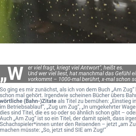
„W
er viel fragt, kriegt viel Antwort“, heißt es.
Und wer viel liest, hat manchmal das Gefühl ei
vorkommt – 1000-mal berührt, x-mal schon so
So ging es mir zunächst, als ich von dem Buch „Am Zug“ hö
schon mal gehört. Irgendwie scheinen Bücher übers Ba
wörtliche (Bahn-)Zitate
als Titel zu bemühen: „Einstieg i
im Betriebsablauf“, „Zug um Zug“, „In umgekehrter Wagenr
dies sind Titel, die es so oder so ähnlich schon gibt – od
Auch „Am Zug“ ist so ein Titel, der damit spielt, dass ir
Schachspieler*innen unter den Reisenden – jetzt „am Zu
machen müsste: „So, jetzt sind SIE am Zug!“