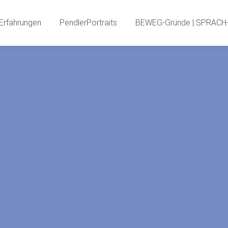
PendlerInnenBlog
Neue Erfahrungen
PendlerPortr
Erfahrungen
PendlerPortraits
BEWEG-Gründe | SPRACH-
PendlerSPECIA