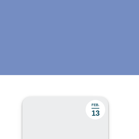
FEB.
13