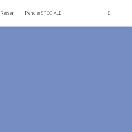
aits
BEWEG-Gründe | SPRACH-Reisen
Reisen
PendlerSPECIALE
Suchen:
Suchen:
LE