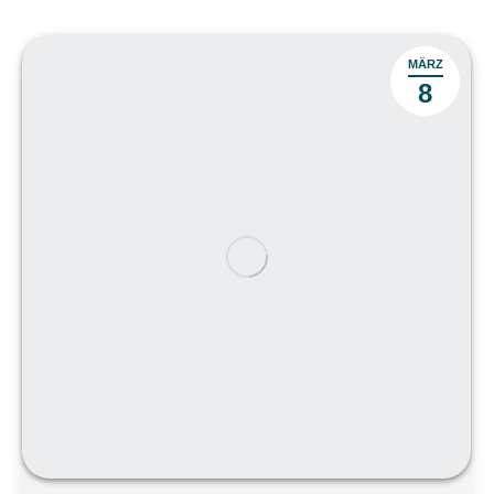
MÄRZ
8