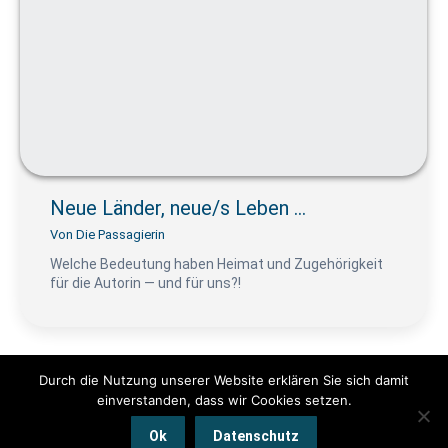
Neue Länder, neue/s Leben …
Von
Die Passagierin
Welche Bedeutung haben Heimat und Zugehörigkeit
für die Autorin — und für uns?!
Durch die Nutzung unserer Website erklären Sie sich damit
einverstanden, dass wir Cookies setzen.
© www.pendeln.mobi by Die Passagierin 2025 | Alle Rechte
Ok
Datenschutz
vorbehalten