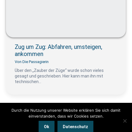
Zug um Zug: Abfahren, umsteigen,
ankommen
Von
Die Passagierin
Über den „Zauber der Züge“ wurde schon vieles
gesagt und geschrieben. Hier kann man ihn mit
technischen…
Durch die Nutzung unserer Website erklären Sie sich damit
einverstanden, dass wir Cookies setzen.
© www.pendeln.mobi by Die Passagierin 2025 | Alle Rechte
Ok
Datenschutz
vorbehalten