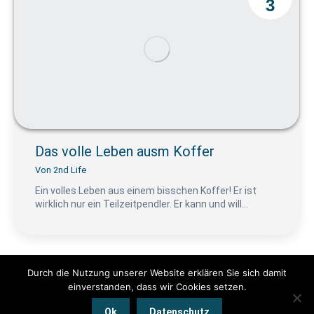
3
Das volle Leben ausm Koffer
Von
2nd Life
Ein volles Leben aus einem bisschen Koffer! Er ist
wirklich nur ein Teilzeitpendler. Er kann und will…
Durch die Nutzung unserer Website erklären Sie sich damit
einverstanden, dass wir Cookies setzen.
© www.pendeln.mobi by Die Passagierin 2025 | Alle Rechte
Ok
Datenschutz
vorbehalten