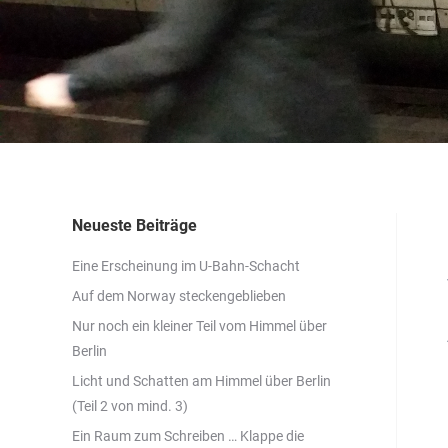
Neueste Beiträge
Eine Erscheinung im U-Bahn-Schacht
Auf dem Norway steckengeblieben
Nur noch ein kleiner Teil vom Himmel über
Berlin
Licht und Schatten am Himmel über Berlin
(Teil 2 von mind. 3)
Ein Raum zum Schreiben … Klappe die