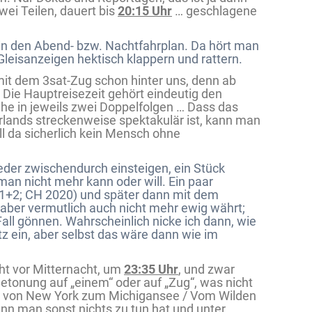
wei Teilen, dauert bis
20:15 Uhr
… geschlagene
in den Abend- bzw. Nachtfahrplan. Da hört man
Gleisanzeigen hektisch klappern und rattern.
mit dem 3sat-Zug schon hinter uns, denn ab
: Die Hauptreisezeit gehört eindeutig den
ihe in jeweils zwei Doppelfolgen … Dass das
lands streckenweise spektakulär ist, kann man
l da sicherlich kein Mensch ohne
der zwischendurch einsteigen, ein Stück
an nicht mehr kann oder will. Ein paar
 1+2; CH 2020) und später dann mit dem
 aber vermutlich auch nicht mehr ewig währt;
all gönnen. Wahrscheinlich nicke ich dann, wie
z ein, aber selbst das wäre dann wie im
ht vor Mitternacht, um
23:35 Uhr
, und zwar
Betonung auf „einem“ oder auf „Zug“, was nicht
h: von New York zum Michigansee / Vom Wilden
n man sonst nichts zu tun hat und unter