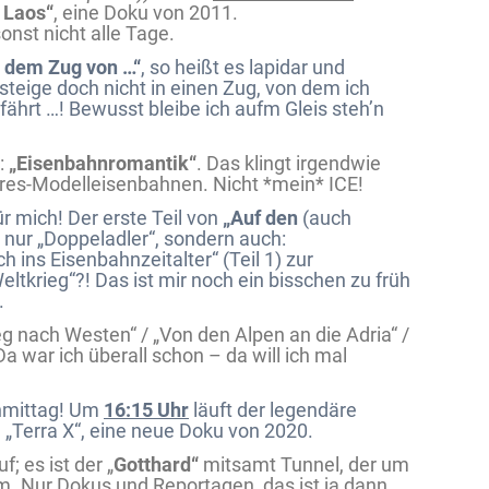
 Laos“
, eine Doku von 2011.
onst nicht alle Tage.
t dem Zug von …“
, so heißt es lapidar und
 steige doch nicht in einen Zug, von dem ich
ährt …! Bewusst bleibe ich aufm Gleis steh’n
:
„Eisenbahnromantik“
. Das klingt irgendwie
res-Modelleisenbahnen. Nicht *mein* ICE!
ür mich! Der erste Teil von
„Auf den
(auch
 nur „Doppeladler“, sondern auch:
 ins Eisenbahnzeitalter“ (Teil 1) zur
Weltkrieg“?! Das ist mir noch ein bisschen zu früh
.
eg nach Westen“ / „Von den Alpen an die Adria“ /
a war ich überall schon – da will ich mal
chmittag! Um
16:15 Uhr
läuft der legendäre
 „Terra X“, eine neue Doku von 2020.
; es ist der „
Gotthard“
mitsamt Tunnel, der um
ilm. Nur Dokus und Reportagen, das ist ja dann