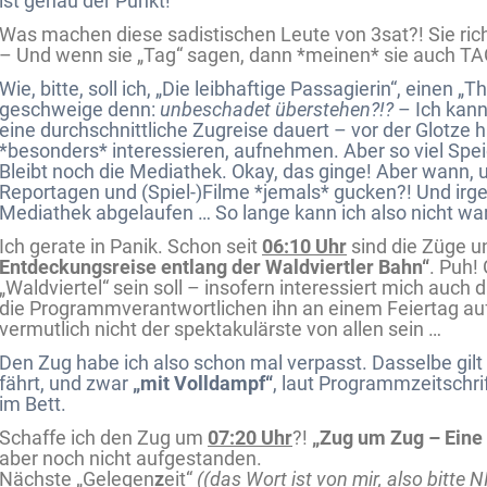
ist genau der Punkt!
Was machen diese sadistischen Leute von 3sat?! Sie rich
– Und wenn sie „Tag“ sagen, dann *meinen* sie auch TA
Wie, bitte, soll ich, „Die leibhaftige Passagierin“, einen
geschweige denn:
unbeschadet überstehen?!?
– Ich kann
eine durchschnittliche Zugreise dauert – vor der Glotze h
*besonders* interessieren, aufnehmen. Aber so viel Speic
Bleibt noch die Mediathek. Okay, das ginge! Aber wann, um 
Reportagen und (Spiel-)Filme *jemals* gucken?! Und irge
Mediathek abgelaufen … So lange kann ich also nicht wa
Ich gerate in Panik. Schon seit
06:10 Uhr
sind die Züge 
Entdeckungsreise entlang der Waldviertler Bahn“
. Puh!
„Waldviertel“ sein soll – insofern interessiert mich auch
die Programmverantwortlichen ihn an einem Feiertag au
vermutlich nicht der spektakulärste von allen sein …
Den Zug habe ich also schon mal verpasst. Dasselbe gilt
fährt, und zwar
„mit Volldampf“
, laut Programmzeitschrif
im Bett.
Schaffe ich den Zug um
07:20 Uhr
?!
„Zug um Zug – Eine
aber noch nicht aufgestanden.
Nächste „Gelegen
z
eit“
((das Wort ist von mir, also bitte