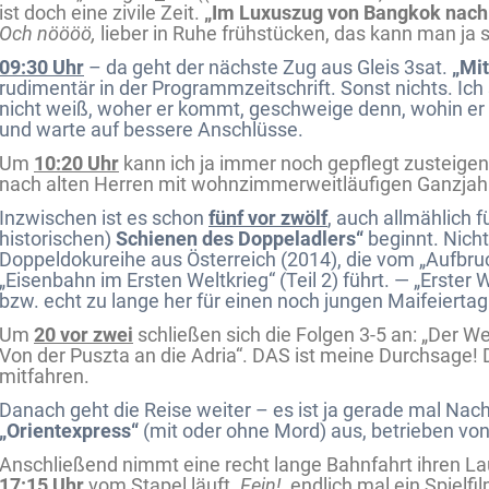
ist doch eine zivile Zeit.
„Im Luxuszug von Bangkok nach
Och nöööö,
lieber in Ruhe frühstücken, das kann man ja s
09:30 Uhr
– da geht der nächste Zug aus Gleis 3sat.
„Mi
rudimentär in der Programmzeitschrift. Sonst nichts. Ich
nicht weiß, woher er kommt, geschweige denn, wohin er f
und warte auf bessere Anschlüsse.
Um
10:20 Uhr
kann ich ja immer noch gepflegt zusteigen
nach alten Herren mit wohnzimmerweitläufigen Ganzjah
Inzwischen ist es schon
fünf vor zwölf
, auch allmählich f
historischen)
Schienen des Doppeladlers“
beginnt. Nicht
Doppeldokureihe aus Österreich (2014), die vom „Aufbruch
„Eisenbahn im Ersten Weltkrieg“ (Teil 2) führt. — „Erster 
bzw. echt zu lange her für einen noch jungen Maifeiertag
Um
20 vor zwei
schließen sich die Folgen 3-5 an: „Der W
Von der Puszta an die Adria“. DAS ist meine Durchsage! D
mitfahren.
Danach geht die Reise weiter – es ist ja gerade mal Na
„Orientexpress“
(mit oder ohne Mord) aus, betrieben von
Anschließend nimmt eine recht lange Bahnfahrt ihren Lauf
17:15 Uhr
vom Stapel läuft.
Fein!
, endlich mal ein Spielf