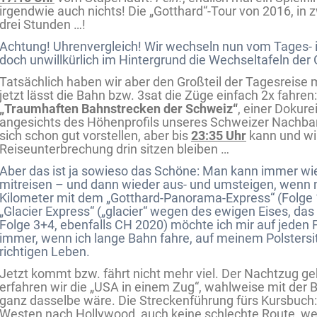
irgendwie auch nichts! Die „Gotthard“-Tour von 2016, in z
drei Stunden …!
Achtung! Uhrenvergleich! Wir wechseln nun vom Tages- 
doch unwillkürlich im Hintergrund die Wechseltafeln der 
Tatsächlich haben wir aber den Großteil der Tagesreise 
jetzt lässt die Bahn bzw. 3sat die Züge einfach 2x fahren
„Traumhaften Bahnstrecken der Schweiz“
, einer Dokure
angesichts des Höhenprofils unseres Schweizer Nachbar
sich schon gut vorstellen, aber bis
23:35 Uhr
kann und wil
Reiseunterbrechung drin sitzen bleiben …
Aber das ist ja sowieso das Schöne: Man kann immer wie
mitreisen – und dann wieder aus- und umsteigen, wenn m
Kilometer mit dem „Gotthard-Panorama-Express“ (Folge
„Glacier Express“ („glacier“ wegen des ewigen Eises, das
Folge 3+4, ebenfalls CH 2020) möchte ich mir auf jeden F
immer, wenn ich lange Bahn fahre, auf meinem Polstersit
richtigen Leben.
Jetzt kommt bzw. fährt nicht mehr viel. Der Nachtzug ge
erfahren wir die „USA in einem Zug“, wahlweise mit der 
ganz dasselbe wäre. Die Streckenführung fürs Kursbuc
Westen nach Hollywood, auch keine schlechte Route, wen