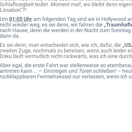
Schlaflosigkeit leidet.
Moment mal!
, wo bleibt denn eigen
Lissabon“?!
Um
01:05 Uhr
am folgenden Tag sind wir in Hollywood 
nicht wieder weg, es sei denn, wir fahren die
„Traumhaft
nach Hause, denn die werden in der Nacht zum Sonnta
dann da.
Es sei denn, man entscheidet sich, wie ich, dafür, die
„US
zweiten
Zuge, nochmals zu bereisen, wenn auch leider ei
Doku läuft vermutlich nicht rückwärts, was ich eine durc
Aber egal, die erste Fahrt war stellenweise so atembera
antreten kann … —
Einsteigen und Türen schließen!
– heut
rückklappbaren Fernsehsessel nur verlassen, wenn ich un