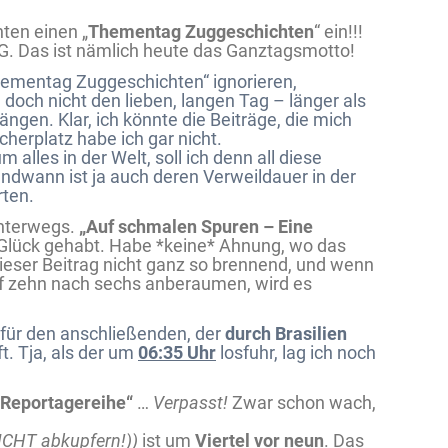
ten einen „
Thementag Zuggeschichten
“ ein!!!
G. Das ist nämlich heute das Ganztagsmotto!
 „Thementag Zuggeschichten“ ignorieren,
 doch nicht den lieben, langen Tag – länger als
ängen. Klar, ich könnte die Beiträge, die mich
herplatz habe ich gar nicht.
alles in der Welt, soll ich denn all diese
ndwann ist ja auch deren Verweildauer in der
rten.
unterwegs.
„Auf schmalen Spuren – Eine
 Glück gehabt. Habe *keine* Ahnung, wo das
 dieser Beitrag nicht ganz so brennend, und wenn
f zehn nach sechs anberaumen, wird es
 für den anschließenden, der
durch Brasilien
t. Tja, als der um
06:35 Uhr
losfuhr, lag ich noch
 Reportagereihe“
…
Verpasst!
Zwar schon wach,
 NICHT abkupfern!))
ist um
Viertel vor neun
. Das