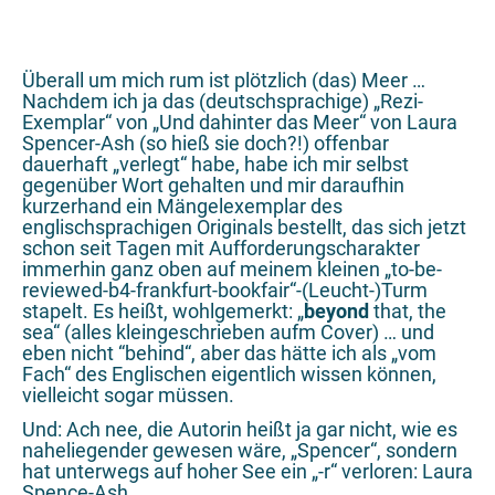
Überall um mich rum ist plötzlich (das) Meer …
Nachdem ich ja das (deutschsprachige) „Rezi-
Exemplar“ von „Und dahinter das Meer“ von Laura
Spencer-Ash (so hieß sie doch?!) offenbar
dauerhaft „verlegt“ habe, habe ich mir selbst
gegenüber Wort gehalten und mir daraufhin
kurzerhand ein Mängelexemplar des
englischsprachigen Originals bestellt, das sich jetzt
schon seit Tagen mit Aufforderungscharakter
immerhin ganz oben auf meinem kleinen „to-be-
reviewed-b4-frankfurt-bookfair“-(Leucht-)Turm
stapelt. Es heißt, wohlgemerkt: „
beyond
that, the
sea“ (alles kleingeschrieben aufm Cover) … und
eben nicht “behind“, aber das hätte ich als „vom
Fach“ des Englischen eigentlich wissen können,
vielleicht sogar müssen.
Und: Ach nee, die Autorin heißt ja gar nicht, wie es
naheliegender gewesen wäre, „Spencer“, sondern
hat unterwegs auf hoher See ein „-r“ verloren: Laura
Spence-Ash.