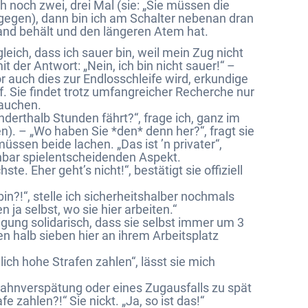
 noch zwei, drei Mal (sie: „Sie müssen die
ntgegen), dann bin ich am Schalter nebenan dran
hand behält und den längeren Atem hat.
eich, dass ich sauer bin, weil mein Zug nicht
t der Antwort: „Nein, ich bin nicht sauer!“ –
evor auch dies zur Endlosschleife wird, erkundige
 Sie findet trotz umfangreicher Recherche nur
rauchen.
derthalb Stunden fährt?“, frage ich, ganz im
). – „Wo haben Sie *den* denn her?“, fragt sie
ssen beide lachen. „Das ist ’n privater“,
nbar spielentscheidenden Aspekt.
hste. Eher geht’s nicht!“, bestätigt sie offiziell
bin?!“, stelle ich sicherheitshalber nochmals
 ja selbst, wo sie hier arbeiten.“
higung solidarisch, dass sie selbst immer um 3
n halb sieben hier an ihrem Arbeitsplatz
ch hohe Strafen zahlen“, lässt sie mich
Bahnverspätung oder eines Zugausfalls zu spät
zahlen?!“ Sie nickt. „Ja, so ist das!“