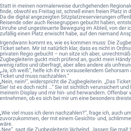
Statt in meinen normalerweise durchgehenden Regionalex
finde, obwohl es Freitag ist, schnell einen freien Platz in 
Da die digital angezeigten Sitzplatzreservierungen offe
Reisende oder auch Reisegruppen gebucht haben, entste
Unruhe und ungesteuerte Bewegung im Abteil, von der ich
zufällig einen Platz erwischt habe, auf den niemand Ans
Irgendwann kommt es, wie es kommen muss: Die Zugbegl
Ticket sehen. Mir ist natürlich klar, dass es nicht in Ordn
privaten Regio gebucht – nun sitze ich aber, unrechtmäßi
Zugbegleiterin guckt mich prüfend an, guckt mein Händyt
wenig ratlos und überfragt, aber alles andere als unfreun
„Ja, ich weiß“, helfe ich ihr in vorauseilendem Gehorsam 
Ticket und muss nachzahlen.“
„Nein, nein!“, widerspricht die Zugbegleiterin. „Das Tick
Sie! Ist es doch nicht …“ Sie ist sichtlich verunsichert un
meinem Display und mir hin- und herwandern. Offenbar 
entnehmen, ob es sich bei mir um eine besonders dreiste
„Wie viel muss ich denn nachzahlen?“, frage ich, auch
zuvorzukommen, der mit einem Gesichts- und, schlimmer
wäre.
„Nee“, sagt die Zugbegleiterin lächelnd, „lassen Sie mal