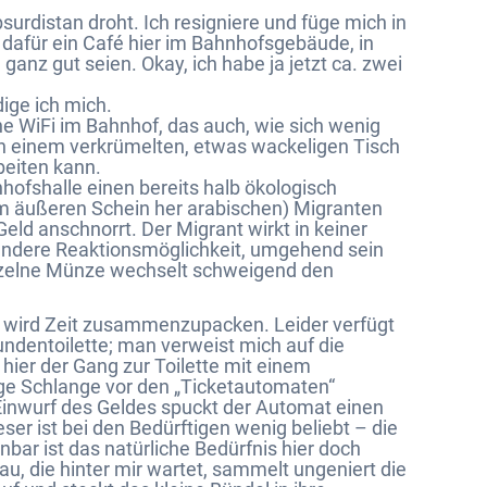
bsurdistan droht. Ich resigniere und füge mich in
 dafür ein Café hier im Bahnhofsgebäude, in
nz gut seien. Okay, ich habe ja jetzt ca. zwei
dige ich mich.
ne WiFi im Bahnhof, das auch, wie sich wenig
h an einem verkrümelten, etwas wackeligen Tisch
beiten kann.
nhofshalle einen bereits halb ökologisch
om äußeren Schein her arabischen) Migranten
ld anschnorrt. Der Migrant wirkt in keiner
 andere Reaktionsmöglichkeit, umgehend sein
inzelne Münze wechselt schweigend den
es wird Zeit zusammenzupacken. Leider verfügt
undentoilette; man verweist mich auf die
 hier der Gang zur Toilette mit einem
ange Schlange vor den „Ticketautomaten“
h Einwurf des Geldes spuckt der Automat einen
ser ist bei den Bedürftigen wenig beliebt – die
nbar ist das natürliche Bedürfnis hier doch
rau, die hinter mir wartet, sammelt ungeniert die