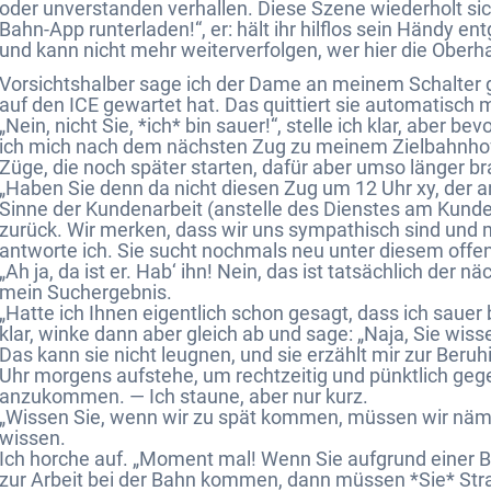
oder unverstanden verhallen. Diese Szene wiederholt sich
Bahn-App runterladen!“, er: hält ihr hilflos sein Händy e
und kann nicht mehr weiterverfolgen, wer hier die Ober
Vorsichtshalber sage ich der Dame an meinem Schalter gl
auf den ICE gewartet hat. Das quittiert sie automatisch mi
„Nein, nicht Sie, *ich* bin sauer!“, stelle ich klar, aber b
ich mich nach dem nächsten Zug zu meinem Zielbahnhof.
Züge, die noch später starten, dafür aber umso länger b
„Haben Sie denn da nicht diesen Zug um 12 Uhr xy, der an
Sinne der Kundenarbeit (anstelle des Dienstes am Kunden
zurück. Wir merken, dass wir uns sympathisch sind und mü
antworte ich. Sie sucht nochmals neu unter diesem offe
„Ah ja, da ist er. Hab‘ ihn! Nein, das ist tatsächlich der näc
mein Suchergebnis.
„Hatte ich Ihnen eigentlich schon gesagt, dass ich sauer 
klar, winke dann aber gleich ab und sage: „Naja, Sie wissen
Das kann sie nicht leugnen, und sie erzählt mir zur Beru
Uhr morgens aufstehe, um rechtzeitig und pünktlich gege
anzukommen. — Ich staune, aber nur kurz.
„Wissen Sie, wenn wir zu spät kommen, müssen wir nämli
wissen.
Ich horche auf. „Moment mal! Wenn Sie aufgrund einer 
zur Arbeit bei der Bahn kommen, dann müssen *Sie* Strafe 