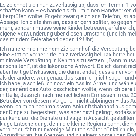
Es zeichnet sich nun zuverlässig ab, dass ich Termin 1 v
schaffen kann – es handelt sich um einen Handwerker, 
überprüfen wollte. Er geht zwar gleich ans Telefon, ist a
Absage. Ich biete ihm an, dass er gern später, so gegen
mehr, sondern müsse seine Kinder betreuen, erfahre ich
eigene Verwunderung über diesen Umstand (und ich mein
das mit dem Feierabend gegen 12 Uhr).
Ich nähere mich meinem Zielbahnhof; die Verspätung bet
Eine Station vorher rufe ich zuverlässig bei Taxibetreib
minimale Verspätung in Kenntnis zu setzen. „Dann muss i
anschalten!“, ist die lakonische Antwort. Da ich damit nic
aber heftige Diskussion, die damit endet, dass einer von
als der andere, wer genau, das kann ich nicht sagen und 
Ich habe ja schließlich noch ein Ass im Ärmel und wäh
der, der erst das Auto losschicken wollte, wenn ich bere
mitteile, dass ich nach menschlichem Ermessen in ca. 
Betreiber von diesem Vorgehen nicht abbringen – das Auto
wenn ich mich nochmals vom Ankunftsbahnhof aus gemeld
der Dinge zu begeistern, was aber nicht gelingt, sodass
dankend auf die Dienste und vage in Aussicht gestellten 
kluge Entscheidung, denn die kleine Regionalbahn, die hie
verbindet, fährt nur wenige Minuten später pünktlich ein
Absurdität an ihre Grenzen und zu einem vorzeitigen Ende