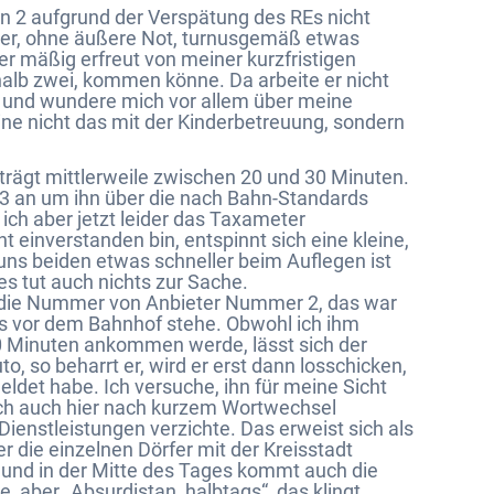
on 2 aufgrund der Verspätung des REs nicht
der, ohne äußere Not, turnusgemäß etwas
ber mäßig erfreut von meiner kurzfristigen
 halb zwei, kommen könne. Da arbeite er nicht
, und wundere mich vor allem über meine
e nicht das mit der Kinderbetreuung, sondern
rägt mittlerweile zwischen 20 und 30 Minuten.
er 3 an um ihn über die nach Bahn-Standards
ch aber jetzt leider das Taxameter
ht einverstanden bin, entspinnt sich eine kleine,
 uns beiden etwas schneller beim Auflegen ist
es tut auch nichts zur Sache.
le die Nummer von Anbieter Nummer 2, das war
its vor dem Bahnhof stehe. Obwohl ich ihm
20 Minuten ankommen werde, lässt sich der
, so beharrt er, wird er erst dann losschicken,
et habe. Ich versuche, ihn für meine Sicht
 ich auch hier nach kurzem Wortwechsel
Dienstleistungen verzichte. Das erweist sich als
r die einzelnen Dörfer mit der Kreisstadt
, und in der Mitte des Tages kommt auch die
, aber „Absurdistan, halbtags“, das klingt