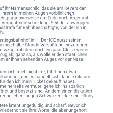
 auf ihr Namensschild, das sie am Revers der
1 ihrem in meinen Augen vorbildlichen
nicht paradoxerweise am Ende noch Ärger mit
n Vernunftsentscheidung. Seit der abwegigen
strafe für Bahnbeschäftigte, von der ich in
h.
mstiegsbahnhof in H. Der ICE nutzt seinen
a eine halbe Stunde Verspätung einzufahren.
lusszug trotzdem noch ein paar Gleise weiter
Zug ab, ganz so, als wolle er den staatlichen
dem er ihnen sehenden Auges vor der Nase
nn ich mich nicht irre, fährt nun etwa
lbahnhof, und es handelt sich dann exakt um
für den ich mein Ticket gekauft habe).
einerseits vermute, gehe ich ins spärlich
net und besetzt sind. An dem einen diskutiert
 freundlichen jungen Schwarzen, der sein Händy
tete latent ungeduldig und scharf. Bevor ich
iederholt sie ihre Worte, die aber ungehört