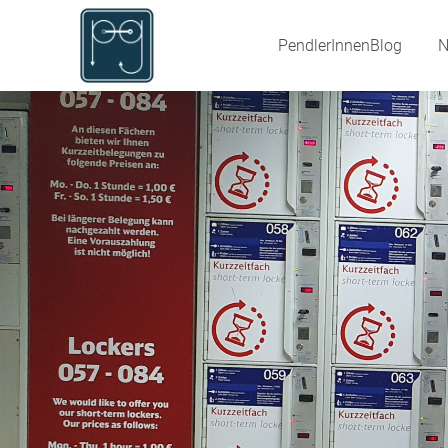
PendlerInnenBlog
PendlerInnenBlog
N