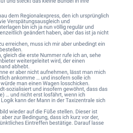
f und steckt das kleine Bündel in ihre
enau dem Regionalexpress, den ich ursprünglich
 wie Verspätungsausgleich und
erlagen bin ich ja nun völlig regulär und
zeitlich geändert haben, aber das ist ja nicht
u erreichen, muss ich mir aber unbedingt ein
bestellen.
 gleich die erste Nummer rufe ich an, sehe
ieter weitergeleitet wird, der einen
emand abhebt.
önne er aber nicht aufnehmen, lässt man mich
ktlich ankomme … und insofern solle ich
) würde man einen Wagen losschicken.
dt-sozialisiert und insofern gewöhnt, dass das
) … und nicht erst losfährt, wenn ich
ogik kann der Mann in der Taxizentrale sich
bild wieder auf die Füße stellen. Dieser ist
aber zur Bedingung, dass ich kurz vor der,
nktliches Eintreffen bestätige. Darauf lasse