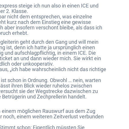
press steige ich nun also in einen ICE und
der 2. Klasse.
nbar nicht dem entsprechen, was einzelne
ht kurz nach dem Einstieg eine gewisse
 aber insofern verschont bleibe, als dass ich
pruch erhebt.
eiterin geht durch den Gang und will mein
ung ist, denn ich hatte ja ursprünglich einen
g und aufschlagpflichtig, in einem ICE. Die
icket an und dann wieder mich. Sie wirkt ein
dlich oder unkooperativ.
aus, „ich habe wahrscheinlich nicht das richtige
et ist schon in Ordnung. Obwohl … nein, warten
d lässt ihren Blick wieder ruhelos zwischen
versucht sie der Wegstrecke dazwischen zu
 Betrügerin und Zechprellerin handelt.
 um einem möglichen Rauswurf aus dem Zug
 noch, einem weiteren Zeitverlust verbunden
! Stimmt schon: Eigentlich müssten Sie