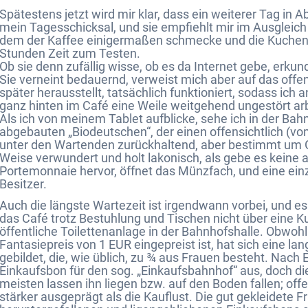
Spätestens jetzt wird mir klar, dass ein weiterer Tag in A
mein Tagesschicksal, und sie empfiehlt mir im Ausgleich
dem der Kaffee einigermaßen schmecke und die Kuchen ga
Stunden Zeit zum Testen.
Ob sie denn zufällig wisse, ob es da Internet gebe, erkun
Sie verneint bedauernd, verweist mich aber auf das offe
später herausstellt, tatsächlich funktioniert, sodass ic
ganz hinten im Café eine Weile weitgehend ungestört ar
Als ich von meinem Tablet aufblicke, sehe ich in der Bah
abgebauten „Biodeutschen“, der einen offensichtlich (v
unter den Wartenden zurückhaltend, aber bestimmt um Ge
Weise verwundert und holt lakonisch, als gebe es keine
Portemonnaie hervor, öffnet das Münzfach, und eine e
Besitzer.
Auch die längste Wartezeit ist irgendwann vorbei, und 
das Café trotz Bestuhlung und Tischen nicht über eine K
öffentliche Toilettenanlage in der Bahnhofshalle. Obwohl
Fantasiepreis von 1 EUR eingepreist ist, hat sich eine l
gebildet, die, wie üblich, zu ¾ aus Frauen besteht. Nac
Einkaufsbon für den sog. „Einkaufsbahnhof“ aus, doch die
meisten lassen ihn liegen bzw. auf den Boden fallen; offe
stärker ausgeprägt als die Kauflust. Die gut gekleidete F