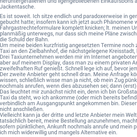
heruntergefallenen und ligengebliebenen Einkaufsbons au
Jackentasche.
Es ist soweit. Ich sitze endlich und paradoxerweise in g
gebucht hatte; insofern kann ich jetzt auch Phänomene
Fahrgastrechteformulare komplett knicken; lt. meinen Unt
planmäßig unterwegs, nur dass sich meine Pläne zwischen
die Schuld der Bahn.
Um meine beiden kurzfristig angesetzten Termine noch z
Taxi an den Zielbahnhof, die nächstgelegene Kreisstadt, 
Drei Taxiunternehmen werden mir im Internet angeboten,
aber auf meinem Display, dass man zu einem privaten Anb
zweifelhaften Ruf genießt. Schnell lege ich auf, bevor j
Der zweite Anbieter geht schnell dran. Meine Anfrage k
wissen, schließlich wisse man ja nicht, ob mein Zug pün
nochmals anrufen, wenn dies abzusehen sei; dann (erst
Das leuchtet mir zunächst nicht ein, denn ich bin Großsta
Taxi da steht, wo ich ankomme (oder mich bereits befinde
verbindlich am Ausgangspunkt angekommen bin. Dieser L
nicht anschließen.
Vielleicht kann ja der dritte und letzte Anbieter mein Welt
tatsächlich bereit, meine Bestellung anzunehmen, macht 
sofern pünktlichen, Ankunft nochmals anrufe und mein pü
ich mich widerwillig und mangels Alternative ein.