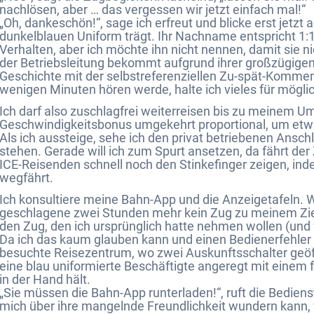
nachlösen, aber … das vergessen wir jetzt einfach mal!“
„Oh, dankeschön!“, sage ich erfreut und blicke erst jetzt
dunkelblauen Uniform trägt. Ihr Nachname entspricht 1:
Verhalten, aber ich möchte ihn nicht nennen, damit sie 
der Betriebsleitung bekommt aufgrund ihrer großzügige
Geschichte mit der selbstreferenziellen Zu-spät-Kommens
wenigen Minuten hören werde, halte ich vieles für möglic
Ich darf also zuschlagfrei weiterreisen bis zu meinem U
Geschwindigkeitsbonus umgekehrt proportional, um etw
Als ich aussteige, sehe ich den privat betriebenen Ansch
stehen. Gerade will ich zum Spurt ansetzen, da fährt der 
ICE-Reisenden schnell noch den Stinkefinger zeigen, in
wegfährt.
Ich konsultiere meine Bahn-App und die Anzeigetafeln. We
geschlagene zwei Stunden mehr kein Zug zu meinem Zie
den Zug, den ich ursprünglich hatte nehmen wollen (und 
Da ich das kaum glauben kann und einen Bedienerfehler m
besuchte Reisezentrum, wo zwei Auskunftsschalter geöff
eine blau uniformierte Beschäftigte angeregt mit einem
in der Hand hält.
„Sie müssen die Bahn-App runterladen!“, ruft die Bediens
mich über ihre mangelnde Freundlichkeit wundern kann, w