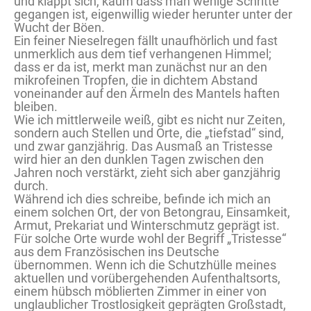
und klappt sich, kaum dass man wenige Schritte
gegangen ist, eigenwillig wieder herunter unter der
Wucht der Böen.
Ein feiner Nieselregen fällt unaufhörlich und fast
unmerklich aus dem tief verhangenen Himmel;
dass er da ist, merkt man zunächst nur an den
mikrofeinen Tropfen, die in dichtem Abstand
voneinander auf den Ärmeln des Mantels haften
bleiben.
Wie ich mittlerweile weiß, gibt es nicht nur Zeiten,
sondern auch Stellen und Orte, die „tiefstad“ sind,
und zwar ganzjährig. Das Ausmaß an Tristesse
wird hier an den dunklen Tagen zwischen den
Jahren noch verstärkt, zieht sich aber ganzjährig
durch.
Während ich dies schreibe, befinde ich mich an
einem solchen Ort, der von Betongrau, Einsamkeit,
Armut, Prekariat und Winterschmutz geprägt ist.
Für solche Orte wurde wohl der Begriff „Tristesse“
aus dem Französischen ins Deutsche
übernommen. Wenn ich die Schutzhülle meines
aktuellen und vorübergehenden Aufenthaltsorts,
einem hübsch möblierten Zimmer in einer von
unglaublicher Trostlosigkeit geprägten Großstadt,