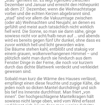
„stad“ gemeint ist. Es liegt irgendwo zwischen
Dezember und Januar und erreicht den Höhepunkt
ab dem 27. Dezember, wenn die Weihnachtstage
vorbei und die echten Kerzen abgebrannt sind.
„stad“ sind vor allem die Vakuumtage zwischen
(oder ab) Weihnachten und Neujahr, an denen es
gefühlt und meist auch tatsächlich nicht wirklich
hell wird. Die Sonne, so man sie dann sähe, ginge
sowieso nicht vor acht/halb neun auf … und abends
wird es bereits gegen fünf Uhr dunkel, ohne dass es
zuvor wirklich hell und licht geworden wäre.
Die Bäume stehen kahl, entblößt und staksig vor
einem grauen, wolkenverhangenen Himmel – und
plötzlich sieht man durch sie hindurch aus dem
Fenster Dinge in der Ferne, die noch vor kurzem
durch das dichte Blattwerk verdeckt und verkleidet
gewesen sind.
Sobald man kurz die Wärme des Hauses verlässt,
empfängt einen diese feuchte und zugige Kälte, die
jeden noch so dicken Mantel durchdringt und sich
bis tief ins Innerste durchfrisst. Man friert „von
innen“. Der hochgeschlagene Mantelkragen hält
sowieso nicht lange oben, wird vom Wind erfasst