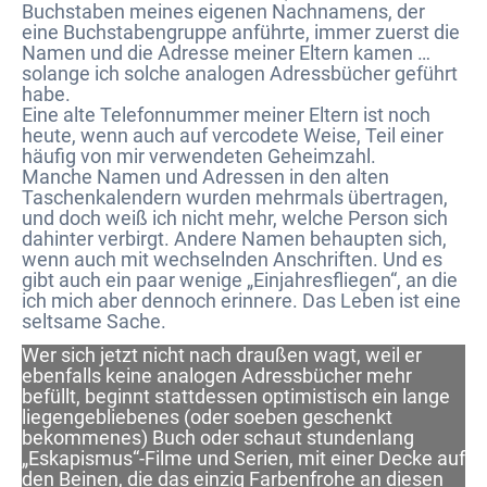
Buchstaben meines eigenen Nachnamens, der
eine Buchstabengruppe anführte, immer zuerst die
Namen und die Adresse meiner Eltern kamen …
solange ich solche analogen Adressbücher geführt
habe.
Eine alte Telefonnummer meiner Eltern ist noch
heute, wenn auch auf vercodete Weise, Teil einer
häufig von mir verwendeten Geheimzahl.
Manche Namen und Adressen in den alten
Taschenkalendern wurden mehrmals übertragen,
und doch weiß ich nicht mehr, welche Person sich
dahinter verbirgt. Andere Namen behaupten sich,
wenn auch mit wechselnden Anschriften. Und es
gibt auch ein paar wenige „Einjahresfliegen“, an die
ich mich aber dennoch erinnere. Das Leben ist eine
seltsame Sache.
Wer sich jetzt nicht nach draußen wagt, weil er
ebenfalls keine analogen Adressbücher mehr
befüllt, beginnt stattdessen optimistisch ein lange
liegengebliebenes (oder soeben geschenkt
bekommenes) Buch oder schaut stundenlang
„Eskapismus“-Filme und Serien, mit einer Decke auf
den Beinen, die das einzig Farbenfrohe an diesen