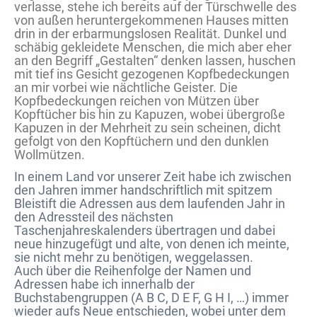
verlasse, stehe ich bereits auf der Türschwelle des
von außen heruntergekommenen Hauses mitten
drin in der erbarmungslosen Realität. Dunkel und
schäbig gekleidete Menschen, die mich aber eher
an den Begriff „Gestalten“ denken lassen, huschen
mit tief ins Gesicht gezogenen Kopfbedeckungen
an mir vorbei wie nächtliche Geister. Die
Kopfbedeckungen reichen von Mützen über
Kopftücher bis hin zu Kapuzen, wobei übergroße
Kapuzen in der Mehrheit zu sein scheinen, dicht
gefolgt von den Kopftüchern und den dunklen
Wollmützen.
In einem Land vor unserer Zeit habe ich zwischen
den Jahren immer handschriftlich mit spitzem
Bleistift die Adressen aus dem laufenden Jahr in
den Adressteil des nächsten
Taschenjahreskalenders übertragen und dabei
neue hinzugefügt und alte, von denen ich meinte,
sie nicht mehr zu benötigen, weggelassen.
Auch über die Reihenfolge der Namen und
Adressen habe ich innerhalb der
Buchstabengruppen (A B C, D E F, G H I, …) immer
wieder aufs Neue entschieden, wobei unter dem