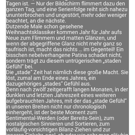
Tagen ist. — Nur der Bildschirm flimmert dazu den
ganzen Tag, und eine Serienfolge reiht sich nahezu
ununterbrochen und ungestört, mehr oder weniger
beachtet, an die nächste.
Dutzende Male schon gesehene
Weihnachtsklassiker kommen Jahr für Jahr aufs
Neue zum Flimmern und matten Glänzen, und
wenn der abgegriffene Glanz nicht mehr ganz so
taufrisch ist, macht das nichts … im Gegenteil! Ein
bisschen nebelverhangene Patina schadet nicht,
sondern trägt zu diesem untrügerischen „staden
Gefühl“ bei.
Die „stade“ Zeit hat nämlich diese große Macht. Sie
löst, zumal am Ende eines Jahres, ein
dazugehöriges „stades“ Gefühl aus.
Denn nach zwölf zeitgerafft langen Monaten, in der
dunklen und letzten Jahreszeit eines weiteren
aufgebrauchten Jahres, mit der das „stade Gefühl“
in unseren Breiten nicht nur chronologisch
einhergeht, ist der beste Moment zum
Sentimental-Werden (oder Bereits-Sein), zum
nostalgischen Sinnieren und Sortieren, zum
vorläufig-vorsichtigen Bilanz-Ziehen und zur