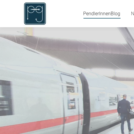
PendlerInnenBlog
PendlerInnenBlog
N