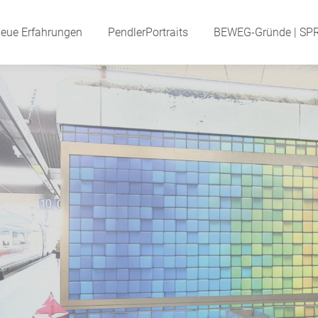
eue Erfahrungen
Neue Erfahrungen
PendlerPortraits
PendlerPortraits
BEWEG-Gründe | SP
BEWEG-Gründe | S