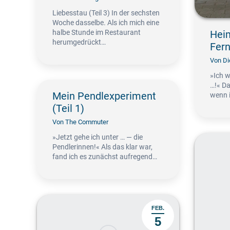
Liebesstau (Teil 3) In der sechsten
Woche dasselbe. Als ich mich eine
halbe Stunde im Restaurant
Hei
herumgedrückt…
Fern
Von
Di
»Ich w
…!« D
Mein Pendlexperiment
wenn 
(Teil 1)
Von
The Commuter
»Jetzt gehe ich unter … — die
Pendlerinnen!« Als das klar war,
fand ich es zunächst aufregend…
FEB.
5