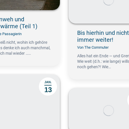
mweh und
wärme (Teil 1)
Bis hierhin und nicht
e Passagierin
immer weiter!
eiß nicht, wohin ich gehöre
Von
The Commuter
as denke ich auch manchmal,
ich mal wieder ……
Alles hat ein Ende — und Gre
Wie weit (d.h.: wie lange) will
noch gehen?! Wie…
JAN.
13