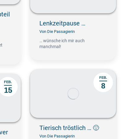
teil
Lenkzeitpause …
Von
Die Passagierin
… wünsche ich mir auch
et
manchmal!
FEB.
FEB.
8
15
Tierisch tröstlich … 🙂
ver
Von
Die Passagierin