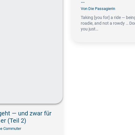
…
Von
Die Passagierin
Taking [you for] a ride — bein
roadie, and not a rowdy … Do
you just…
geht — und zwar für
r (Teil 2)
e Commuter