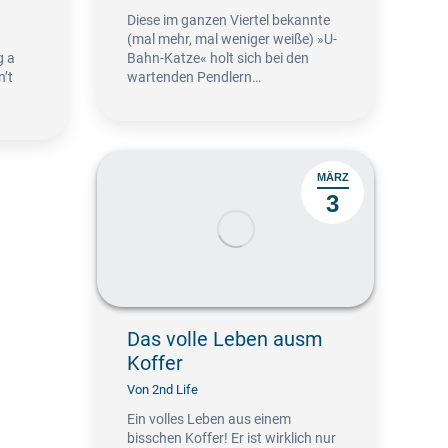
Diese im ganzen Viertel bekannte
(mal mehr, mal weniger weiße) »U-
g a
Bahn-Katze« holt sich bei den
n’t
wartenden Pendlern…
MÄRZ
3
Das volle Leben ausm
Koffer
Von
2nd Life
Ein volles Leben aus einem
bisschen Koffer! Er ist wirklich nur