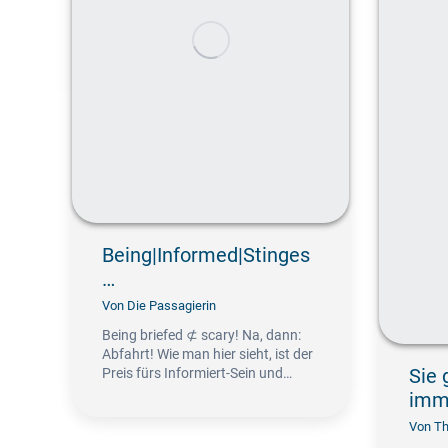
Being|Informed|Stinges
…
Von
Die Passagierin
Being briefed ⊄ scary! Na, dann:
Abfahrt! Wie man hier sieht, ist der
Sie 
Preis fürs Informiert-Sein und…
imme
Von
Th