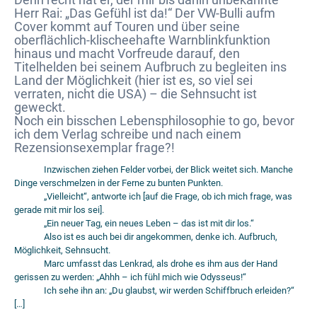
Herr Rai: „Das Gefühl ist da!“ Der VW-Bulli aufm
Cover kommt auf Touren und über seine
oberflächlich-klischeehafte Warnblinkfunktion
hinaus und macht Vorfreude darauf, den
Titelhelden bei seinem Aufbruch zu begleiten ins
Land der Möglichkeit (hier ist es, so viel sei
verraten, nicht die USA) – die Sehnsucht ist
geweckt.
Noch ein bisschen Lebensphilosophie to go, bevor
ich dem Verlag schreibe und nach einem
Rezensionsexemplar frage?!
Inzwischen ziehen Felder vorbei, der Blick weitet sich. Manche
Dinge verschmelzen in der Ferne zu bunten Punkten.
„Vielleicht“, antworte ich [auf die Frage, ob ich mich frage, was
gerade mit mir los sei].
„Ein neuer Tag, ein neues Leben – das ist mit dir los.“
Also ist es auch bei dir angekommen, denke ich. Aufbruch,
Möglichkeit, Sehnsucht.
Marc umfasst das Lenkrad, als drohe es ihm aus der Hand
gerissen zu werden: „Ahhh – ich fühl mich wie Odysseus!“
Ich sehe ihn an: „Du glaubst, wir werden Schiffbruch erleiden?“
[…]