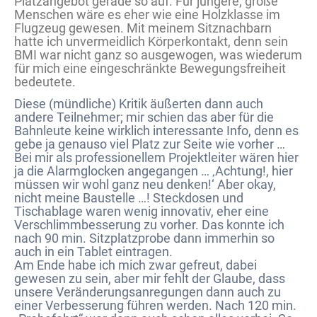
Platzangebot gerade so auf. Für jüngere, große
Menschen wäre es eher wie eine Holzklasse im
Flugzeug gewesen. Mit meinem Sitznachbarn
hatte ich unvermeidlich Körperkontakt, denn sein
BMI war nicht ganz so ausgewogen, was wiederum
für mich eine eingeschränkte Bewegungsfreiheit
bedeutete.
Diese (mündliche) Kritik äußerten dann auch
andere Teilnehmer; mir schien das aber für die
Bahnleute keine wirklich interessante Info, denn es
gebe ja genauso viel Platz zur Seite wie vorher …
Bei mir als professionellem Projektleiter wären hier
ja die Alarmglocken angegangen … ‚Achtung!, hier
müssen wir wohl ganz neu denken!‘ Aber okay,
nicht meine Baustelle …! Steckdosen und
Tischablage waren wenig innovativ, eher eine
Verschlimmbesserung zu vorher. Das konnte ich
nach 90 min. Sitzplatzprobe dann immerhin so
auch in ein Tablet eintragen.
Am Ende habe ich mich zwar gefreut, dabei
gewesen zu sein, aber mir fehlt der Glaube, dass
unsere Veränderungsanregungen dann auch zu
einer Verbesserung führen werden. Nach 120 min.