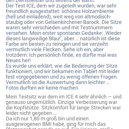
den Dienstleister und seitens der Bahn.
Der Test-ICE, dem wir zugeteilt wurden, war sehr
freundlich ausgestattet: schönes Holzambiente
(hell und einladend), weit weg von altmodisch-
staubig oder von Gelsenkirchener Barock. Die Sitze
waren sehr verschieden und mit Testnummern
versehen. Mein erster spontaner Gedanke: ‚Wieder
dieses langweilige Blau!‘, aber … natürlich ist diese
Farbe am besten zu reinigen und sie verzeiht
vermutlich viele Flecken. Sehe ich ein, aber
trotzdem: Ich persönlich finde, es dürfte mal was
Neues her!
Es wurde uns erklärt, wie die Bedienung der Sitze
funktioniert, und wir bekamen ein Tablet mit leider
fest vorgegebenen und zu wenig offenen Fragen.
Vermutlich ist die Auswertung dann leichter …
Fotos durften wir keine machen.
Mein Testsitz war dem im ICE 4 sehr ähnlich — und
genauso ungemütlich. Einzige Verbesserung war
die Kopfstütze. Sitzkomfort für lange Strecken war
leider nicht gegeben …
Da ich nur 1,80 m groß bin und einen
ausgewogenen BMI habe, ging für mich das