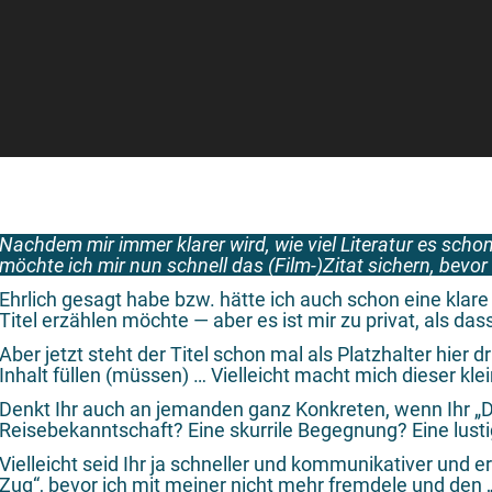
Nachdem mir immer klarer wird, wie viel Literatur es sch
möchte ich mir nun schnell das (Film-)Zitat sichern, bevor
Ehrlich gesagt habe bzw. hätte ich auch schon eine klar
Titel erzählen möchte — aber es ist mir zu privat, als dass
Aber jetzt steht der Titel schon mal als Platzhalter hier 
Inhalt füllen (müssen) … Vielleicht macht mich dieser klein
Denkt Ihr auch an jemanden ganz Konkreten, wenn Ihr „D
Reisebekanntschaft? Eine skurrile Begegnung? Eine lust
Vielleicht seid Ihr ja schneller und kommunikativer und
Zug“, bevor ich mit meiner nicht mehr fremdele und de