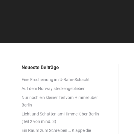
Neueste Beiträge
Eine Erscheinung im U-Bahn-Schacht
Auf dem Norway steckengeblieben
Nur noch ein kleiner Teil vom Himmel über
Berlin
Licht und Schatten am Himmel über Berlin
(Teil 2 von mind. 3)
Ein Raum zum Schreiben … Klappe die