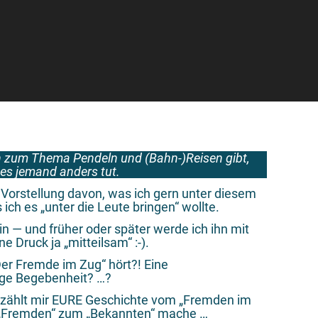
on zum Thema Pendeln und (Bahn-)Reisen gibt,
 es jemand anders tut.
e Vorstellung davon, was ich gern unter diesem
 ich es „unter die Leute bringen“ wollte.
drin — und früher oder später werde ich ihn mit
e Druck ja „mitteilsam“ :-).
er Fremde im Zug“ hört?! Eine
ige Begebenheit? …?
 erzählt mir EURE Geschichte vom „Fremden im
n „Fremden“ zum „Bekannten“ mache …